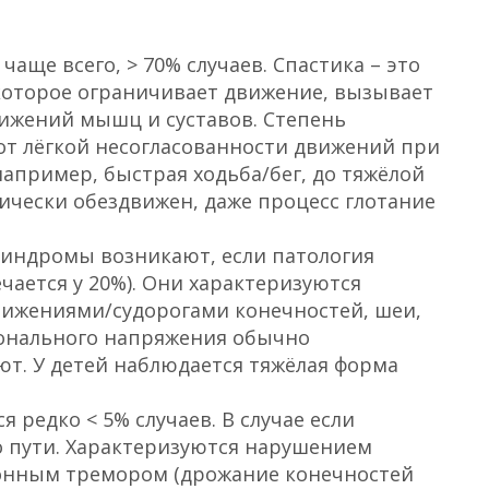
аще всего, > 70% случаев. Спастика – это
 которое ограничивает движение, вызывает
ижений мышц и суставов. Степень
от лёгкой несогласованности движений при
апример, быстрая ходьба/бег, до тяжёлой
ически обездвижен, даже процесс глотание
индромы возникают, если патология
чается у 20%). Они характеризуются
ижениями/судорогами конечностей, шеи,
ионального напряжения обычно
ают. У детей наблюдается тяжёлая форма
 редко < 5% случаев. В случае если
о пути. Характеризуются нарушением
онным тремором (дрожание конечностей