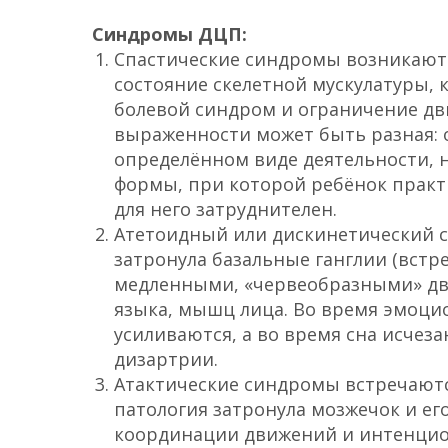
Синдромы ДЦП:
Спастические синдромы возникают ч
состояние скелетной мускулатуры,
болевой синдром и ограничение дв
выраженности может быть разная: 
определённом виде деятельности, н
формы, при которой ребёнок практ
для него затруднителен.
Атетоидный или дискинетический с
затронула базальные ганглии (встре
медленными, «червеобразными» дв
языка, мышц лица. Во время эмоц
усиливаются, а во время сна исчез
дизартрии.
Атактические синдромы встречаются
патология затронула мозжечок и ег
координации движений и интенци