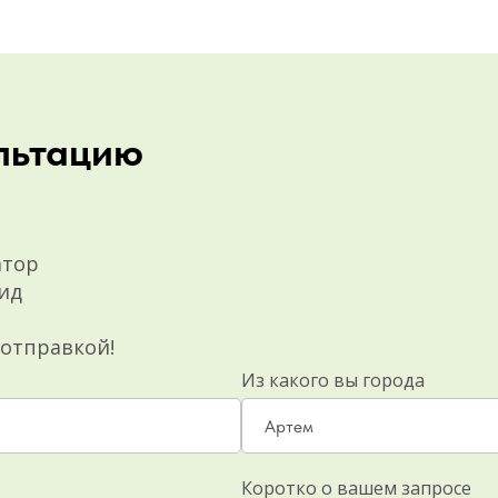
льтацию
атор
ид
 отправкой!
Из какого вы города
Коротко о вашем запросе