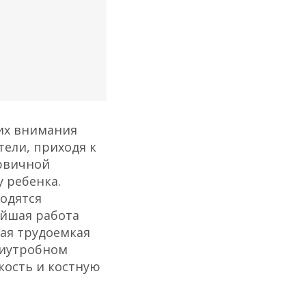
 их внимания
тели, приходя к
рвичной
 ребенка.
ходятся
ейшая работа
мая трудоемкая
риутробном
кость и костную