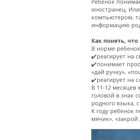
Ребенок понимае
иностранец. Или
компьютером, та
информацию род
Как понять, что
В норме ребено
✔️реагирует на с
✔️понимает прос
«дай ручку», «поц
✔️реагирует на сл
В 11-12 месяцев
головой в знак 
родного языка, 
К году ребенок
п
мячик», «закрой 