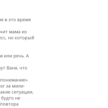
ня в это время
ичит мама из
есс, но который
 или речь. А
ут Ваня, что
 понимание».
зг за мили-
акие ситуации,
 будто не
 повтора