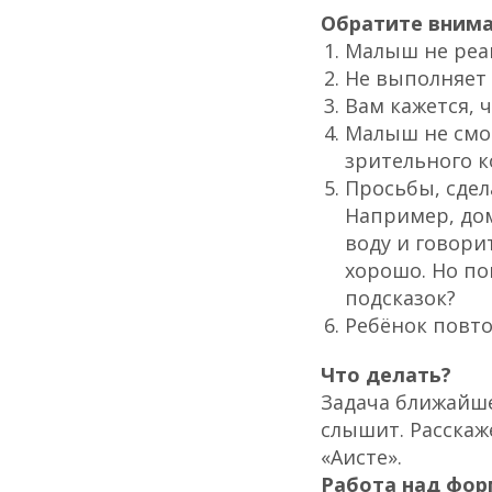
Обратите внима
Малыш не реаг
Не выполняет
Вам кажется, 
Малыш не смот
зрительного к
Просьбы, сдел
Например, дом
воду и говорит
хорошо. Но по
подсказок?
Ребёнок повтор
Что делать?
Задача ближайше
слышит. Расскаж
«Аисте».
Работа над фор