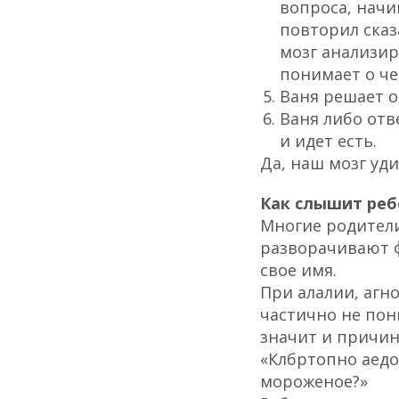
вопроса, начи
повторил сказ
мозг анализир
понимает о че
Ваня решает о
Ваня либо отв
и идет есть.
Да, наш мозг уд
Как слышит ре
Многие родители
разворачивают ф
свое имя.
При алалии, агн
частично не пон
значит и причи
«Клбртопно аедо
мороженое?»