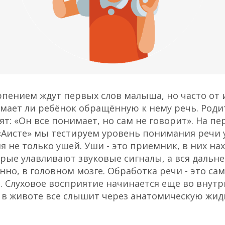
рпением ждут первых слов малыша, но часто от
имает ли ребёнок обращённую к нему речь. Роди
ят: «Он все понимает, но сам не говорит».
На пе
«Аисте» мы тестируем уровень понимания речи у
ия не только ушей. Уши - это приемник, в них на
рые улавливают звуковые сигналы, а вся дальн
нно, в головном мозге. Обработка речи - это са
а. Слуховое восприятие начинается еще во внут
в животе все слышит через анатомическую жид