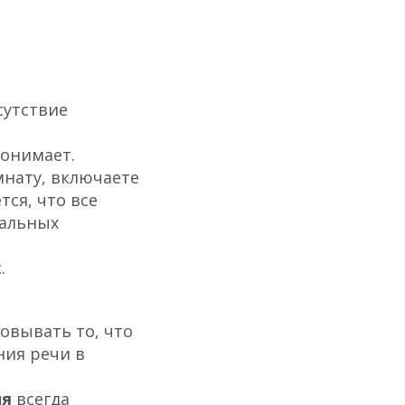
сутствие
понимает.
мнату, включаете
тся, что все
уальных
.
овывать то, что
ния речи в
ия
всегда