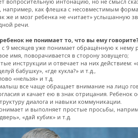
т вопросительную интонацию, но не смысл сказ
, например, как флешка с несовместимым форма
к же и мозг ребенка не «читает» услышанную з
ной речи.
 ребенок не понимает то, что вы ему говорите
к
с 9 месяцев
уже понимает обращённую к нему р
вое имя, поворачивается в сторону зовущего;
тые инструкции и отвечает на них действием: «
елуй бабушку», «где кукла?» и т.д.,
ово «нельзя» и т.д.
 малыш
все чаще обращает внимание на лицо го
согласия и качает ею в знак отрицания. Ребенок
структуру диалога и навыки коммуникации.
онимает и выполняет простые просьбы, наприм
дверь», «дай кубик» и т.д.