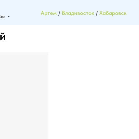
Артем
/
Владивосток
/
Хабаровск
ние
ей