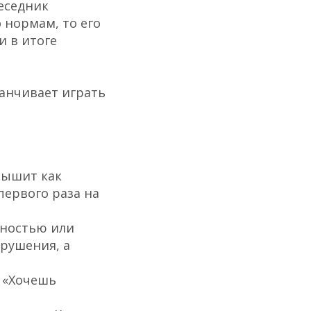
беседник
 нормам, то его
и в итоге
канчивает играть
лышит как
первого раза на
лностью или
арушения, а
у
«Хочешь