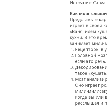
Источник: Canva
Как мозг слыши
Представьте кар
играет в своей к
«Ваня, идём куш
кухни. В это вр
занимает мили-
Рецепторы в у
Головной мозг
если это речь
Декодирование
такое «кушать
Мозг анализир
Оно играет рол
мили-милисеку
когда вы или в
расслышал и п