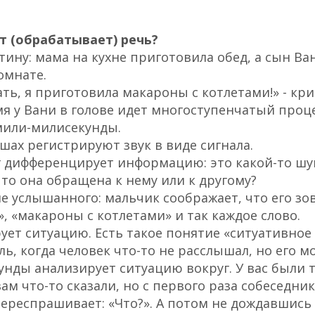
т (обрабатывает) речь?
тину: мама на кухне приготовила обед, а сын Ва
омнате.
ать, я приготовила макароны с котлетами!» - кр
емя у Вани в голове идет многоступенчатый проц
мили-милисекунды.
шах регистрируют звук в виде сигнала.
 дифференцирует информацию: это какой-то шум
, то она обращена к нему или к другому?
 услышанного: мальчик соображает, что его зов
», «макароны с котлетами» и так каждое слово.
ует ситуацию. Есть такое понятие «ситуативное
ь, когда человек что-то не расслышал, но его мо
нды анализирует ситуацию вокруг. У вас были т
ам что-то сказали, но с первого раза собеседник
ереспрашивает: «Что?». А потом не дождавшись