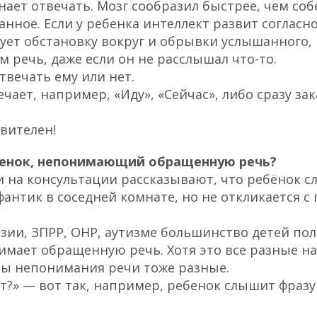
нает отвечать. Мозг сообразил быстрее, чем со
анное. Если у ребенка интеллект развит согласно
ует обстановку вокруг и обрывки услышанного, 
м речь, даже если он не расслышал что-то.
твечать ему или нет.
ечает, например, «Иду», «Сейчас», либо сразу за
ивителен!
бенок, непонимающий обращенную речь?
 на консультации рассказывают, что ребёнок с
антик в соседней комнате, но не откликается с 
озии, ЗПРР, ОНР, аутизме большинство детей по
имает обращенную речь. Хотя это все разные н
ны непонимания речи тоже разные.
т?»
— вот так, например, ребенок слышит фраз