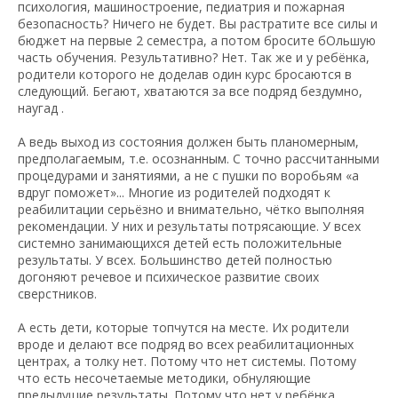
психология, машиностроение, педиатрия и пожарная
безопасность? Ничего не будет. Вы растратите все силы и
бюджет на первые 2 семестра, а потом бросите бОльшую
часть обучения. Результативно? Нет. Так же и у ребёнка,
родители которого не доделав один курс бросаются в
следующий. Бегают, хватаются за все подряд бездумно,
наугад .
А ведь выход из состояния должен быть планомерным,
предполагаемым, т.е. осознанным. С точно рассчитанными
процедурами и занятиями, а не с пушки по воробьям «а
вдруг поможет»... Многие из родителей подходят к
реабилитации серьёзно и внимательно, чётко выполняя
рекомендации. У них и результаты потрясающие. У всех
системно занимающихся детей есть положительные
результаты. У всех. Большинство детей полностью
догоняют речевое и психическое развитие своих
сверстников.
А есть дети, которые топчутся на месте. Их родители
вроде и делают все подряд во всех реабилитационных
центрах, а толку нет. Потому что нет системы. Потому
что есть несочетаемые методики, обнуляющие
предыдущие результаты. Потому что нет у ребёнка