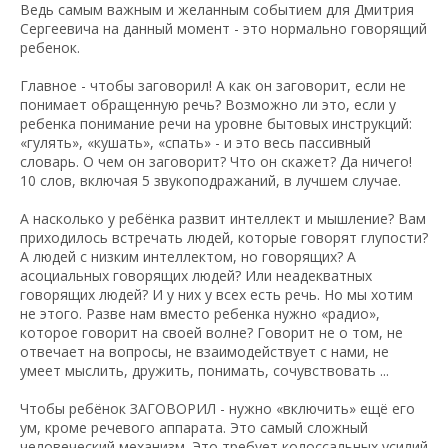
Ведь самым важным и желанным событием для Дмитрия
Сергеевича на данный момент - это нормально говорящий
ребенок.
Главное - чтобы заговорил! А как он заговорит, если не
понимает обращенную речь? Возможно ли это, если у
ребенка понимание речи на уровне бытовых инструкций:
«гулять», «кушать», «спать» - и это весь пассивный
словарь. О чем он заговорит? Что он скажет? Да ничего!
10 слов, включая 5 звукоподражаний, в лучшем случае.
А насколько у ребёнка развит интеллект и мышление? Вам
приходилось встречать людей, которые говорят глупости?
А людей с низким интеллектом, но говорящих? А
асоциальных говорящих людей? Или неадекватных
говорящих людей? И у них у всех есть речь. Но мы хотим
не этого. Разве нам вместо ребенка нужно «радио»,
которое говорит на своей волне? Говорит не о том, не
отвечает на вопросы, не взаимодействует с нами, не
умеет мыслить, дружить, понимать, сочувствовать ...
Чтобы ребёнок ЗАГОВОРИЛ - нужно «включить» ещё его
ум, кроме речевого аппарата. Это самый сложный
человеческий механизм. Это требует колоссальных усилий